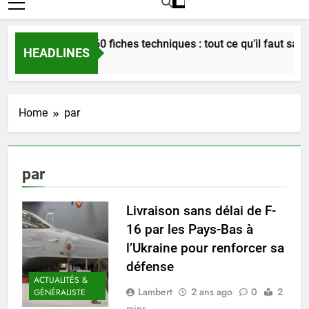
Bordeaux en 60 fiches techniques : tout ce qu’il faut savoir s
HEADLINES
3 Semaines Ago
Home
par
par
Livraison sans délai de F-
16 par les Pays-Bas à
l’Ukraine pour renforcer sa
défense
ACTUALITÉS &
Lambert
2 ans ago
0
2
GÉNÉRALISTE
mins