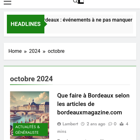
écouverte de Bordeaux : événements à ne pas manquer le 6 av
HEADLINES
 Semaines Ago
Home
2024
octobre
octobre 2024
Que faire à Bordeaux selon
les articles de
bordeauxmagazine.com
Lambert
2 ans ago
0
4
ACTUALITÉS &
mins
GÉNÉRALISTE