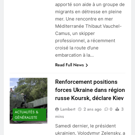
apporté son aide à un groupe de
migrants en détresse en pleine
mer. Une rencontre en mer
Méditerranée Thibaut Vauchel-
Camus, un skipper
professionnel, a récemment
croisé la route d’une
embarcation à la…
Read Full News
Renforcement positions
forces Ukraine dans région
russe Koursk, déclare Kiev
Lambert
2 ans ago
0
3
ACTUALITÉS &
mins
GÉNÉRALISTE
Samedi dernier, le président
ukrainien, Volodymyr Zelensky, a