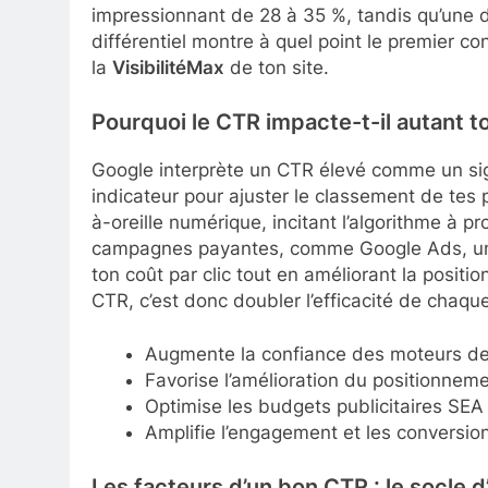
impressionnant de 28 à 35 %, tandis qu’une 
différentiel montre à quel point le premier co
la
VisibilitéMax
de ton site.
Pourquoi le CTR impacte-t-il autant t
Google interprète un CTR élevé comme un sign
indicateur pour ajuster le classement de tes
à-oreille numérique, incitant l’algorithme à p
campagnes payantes, comme Google Ads, un 
ton coût par clic tout en améliorant la positi
CTR, c’est donc doubler l’efficacité de chaq
Augmente la confiance des moteurs de
Favorise l’amélioration du positionneme
Optimise les budgets publicitaires SEA
Amplifie l’engagement et les conversio
Les facteurs d’un bon CTR : le socle d