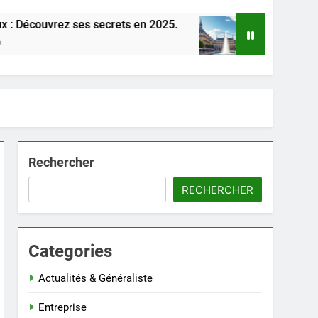
 secrets en 2025.
Découvrez Bordeaux : un gui
1 Mois Ago
Rechercher
RECHERCHER
Categories
Actualités & Généraliste
Entreprise