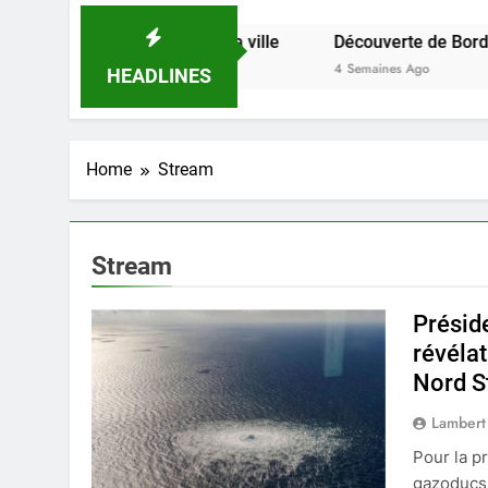
’il faut savoir sur la ville
Découverte de Bordeaux : év
4 Semaines Ago
HEADLINES
Home
Stream
Stream
Présid
révéla
Nord S
Lambert
Pour la p
gazoducs 