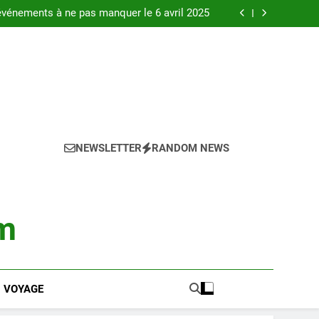
niques : tout ce qu’il faut savoir sur la ville
événements à ne pas manquer le 6 avril 2025
Bordeaux : Découvrez ses secrets en 2025.
n guide complet pour visiter la ville en 2025
niques : tout ce qu’il faut savoir sur la ville
événements à ne pas manquer le 6 avril 2025
Bordeaux : Découvrez ses secrets en 2025.
n guide complet pour visiter la ville en 2025
NEWSLETTER
RANDOM NEWS
m
VOYAGE