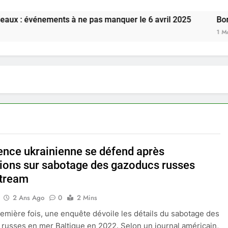
énements à ne pas manquer le 6 avril 2025
Bordeaux : D
1 Mois Ago
ence ukrainienne se défend après
tions sur sabotage des gazoducs russes
tream
2 Ans Ago
0
2 Mins
remière fois, une enquête dévoile les détails du sabotage des
russes en mer Baltique en 2022. Selon un journal américain,