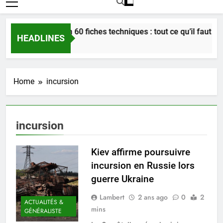
Bordeaux en 60 fiches techniques : tout ce qu’il faut savoi
HEADLINES
4 Semaines Ago
Home
incursion
incursion
Kiev affirme poursuivre
incursion en Russie lors
guerre Ukraine
Lambert
2 ans ago
0
2
ACTUALITÉS &
mins
GÉNÉRALISTE