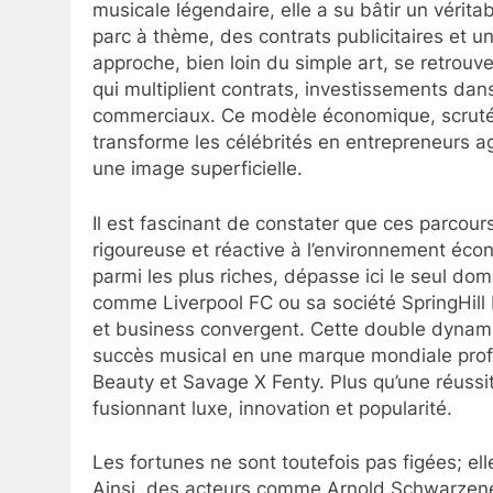
musicale légendaire, elle a su bâtir un vérit
parc à thème, des contrats publicitaires et u
approche, bien loin du simple art, se retrouv
qui multiplient contrats, investissements dan
commerciaux. Ce modèle économique, scruté
transforme les célébrités en entrepreneurs a
une image superficielle.
Il est fascinant de constater que ces parco
rigoureuse et réactive à l’environnement éc
parmi les plus riches, dépasse ici le seul d
comme Liverpool FC ou sa société SpringHill 
et business convergent. Cette double dynamiq
succès musical en une marque mondiale profit
Beauty et Savage X Fenty. Plus qu’une réussi
fusionnant luxe, innovation et popularité.
Les fortunes ne sont toutefois pas figées; el
Ainsi, des acteurs comme Arnold Schwarzenegg