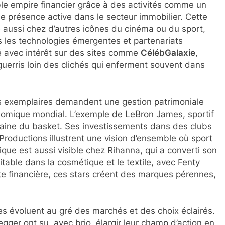
able empire financier grâce à des activités comme un
ne présence active dans le secteur immobilier. Cette
e aussi chez d’autres icônes du cinéma ou du sport,
s les technologies émergentes et partenariats
 avec intérêt sur des sites comme
CélébGalaxie
,
guerris loin des clichés qui enferment souvent dans
urs exemplaires demandent une gestion patrimoniale
onomique mondial. L’exemple de LeBron James, sportif
omaine du basket. Ses investissements dans des clubs
Productions illustrent une vision d’ensemble où sport
ue est aussi visible chez Rihanna, qui a converti son
able dans la cosmétique et le textile, avec Fenty
te financière, ces stars créent des marques pérennes,
les évoluent au gré des marchés et des choix éclairés.
er ont su, avec brio, élargir leur champ d’action en