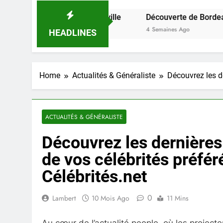
t savoir sur la ville
Découverte de Bordeaux : événement
4 Semaines Ago
HEADLINES
Home
Actualités & Généraliste
Découvrez les de
ACTUALITÉS & GÉNÉRALISTE
Découvrez les dernières 
de vos célébrités préfér
Célébrités.net
0
Lambert
10 Mois Ago
11 Mins
Au cœur de l’actualité people, où les project