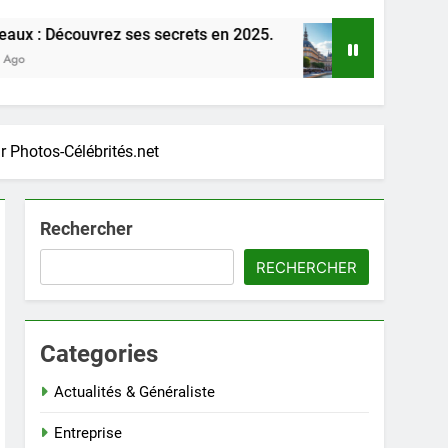
ez ses secrets en 2025.
Découvrez Bordeaux : 
1 Mois Ago
ur Photos-Célébrités.net
Rechercher
RECHERCHER
Categories
Actualités & Généraliste
Entreprise