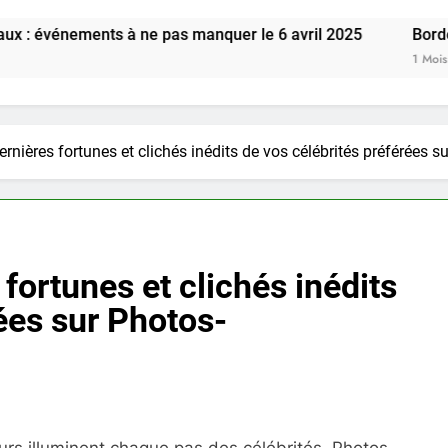
s à ne pas manquer le 6 avril 2025
Bordeaux : Découvr
1 Mois Ago
rnières fortunes et clichés inédits de vos célébrités préférées s
fortunes et clichés inédits
ées sur Photos-
eurs illuminent chaque pas des célébrités, Photos-