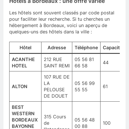
Hôtels à Bordeaux : une offre variée
Les hôtels sont souvent classés par code postal
pour faciliter leur recherche. Si tu cherches un
hébergement à Bordeaux, voici un aperçu de
quelques-uns des hôtels dans la ville :
Hôtel
Adresse
Téléphone
Capacité
ACANTHE
212 RUE
05 56 81
44
HOTEL
SAINT REMI
66 58
107 RUE DE
LA
05 56 99
ALTON
61
PELOUSE
55 55
DE DOUET
BEST
WESTERN
315 Cours
BORDEAUX
05 56 48
de
100
BAYONNE
00 88