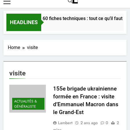
Bordeaux en 60 fiches techniques : tout ce qu’il faut savoi
HEADLINES
3 Semaines Ago
Home
visite
visite
155e brigade ukrainienne
formée en France : visite
ACTUALITÉS &
d’Emmanuel Macron dans
GÉNÉRALISTE
le Grand-Est
Lambert
2 ans ago
0
2
mins