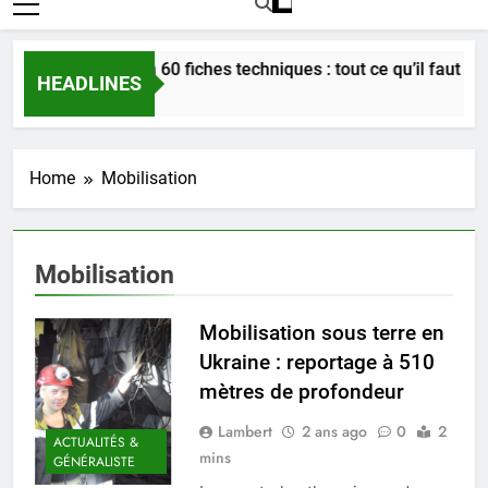
Bordeaux en 60 fiches techniques : tout ce qu’il faut savoi
HEADLINES
3 Semaines Ago
Home
Mobilisation
Mobilisation
Mobilisation sous terre en
Ukraine : reportage à 510
mètres de profondeur
Lambert
2 ans ago
0
2
ACTUALITÉS &
mins
GÉNÉRALISTE