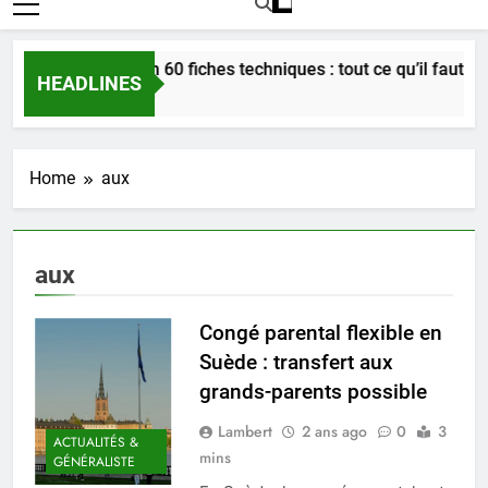
Bordeaux en 60 fiches techniques : tout ce qu’il faut savoi
HEADLINES
3 Semaines Ago
Home
aux
aux
Congé parental flexible en
Suède : transfert aux
grands-parents possible
Lambert
2 ans ago
0
3
ACTUALITÉS &
mins
GÉNÉRALISTE